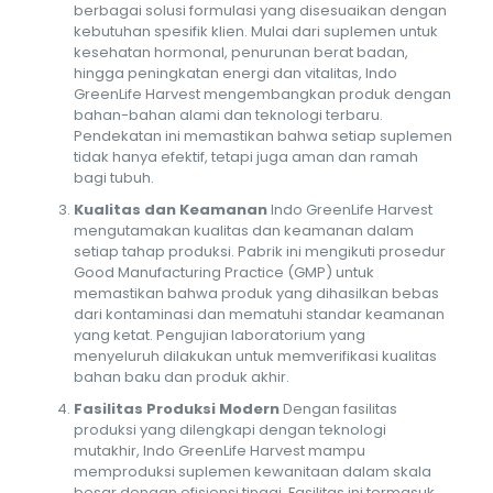
berbagai solusi formulasi yang disesuaikan dengan
kebutuhan spesifik klien. Mulai dari suplemen untuk
kesehatan hormonal, penurunan berat badan,
hingga peningkatan energi dan vitalitas, Indo
GreenLife Harvest mengembangkan produk dengan
bahan-bahan alami dan teknologi terbaru.
Pendekatan ini memastikan bahwa setiap suplemen
tidak hanya efektif, tetapi juga aman dan ramah
bagi tubuh.
Kualitas dan Keamanan
Indo GreenLife Harvest
mengutamakan kualitas dan keamanan dalam
setiap tahap produksi. Pabrik ini mengikuti prosedur
Good Manufacturing Practice (GMP) untuk
memastikan bahwa produk yang dihasilkan bebas
dari kontaminasi dan mematuhi standar keamanan
yang ketat. Pengujian laboratorium yang
menyeluruh dilakukan untuk memverifikasi kualitas
bahan baku dan produk akhir.
Fasilitas Produksi Modern
Dengan fasilitas
produksi yang dilengkapi dengan teknologi
mutakhir, Indo GreenLife Harvest mampu
memproduksi suplemen kewanitaan dalam skala
besar dengan efisiensi tinggi. Fasilitas ini termasuk