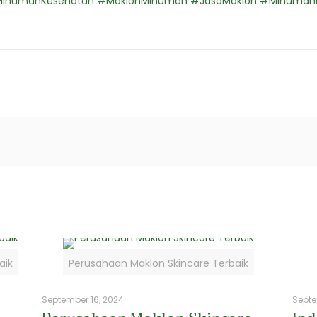
#MinumanKesehatan #MaklonMinuman #JasaMaklon #MinumanHe
aik
Perusahaan Maklon Skincare Terbaik
September 16, 2024
Septe