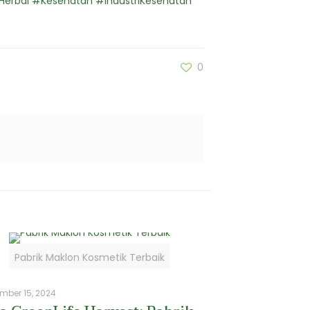
rbal #Kesehatan #IndustriKesehatan
0
Pabrik Maklon Kosmetik Terbaik
mber 15, 2024