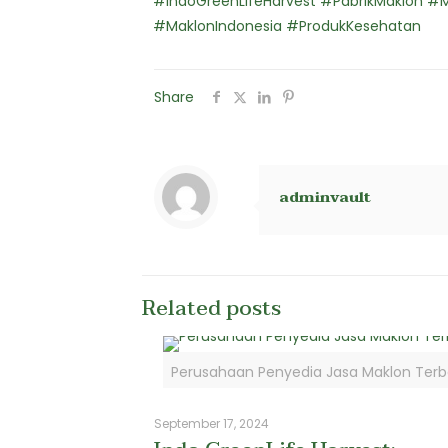
#IndoGreenLifeHarvest #PabrikMaklon 
#MaklonIndonesia #ProdukKesehatan
Share
adminvault
Related posts
Perusahaan Penyedia Jasa Maklon Terb
September 17, 2024