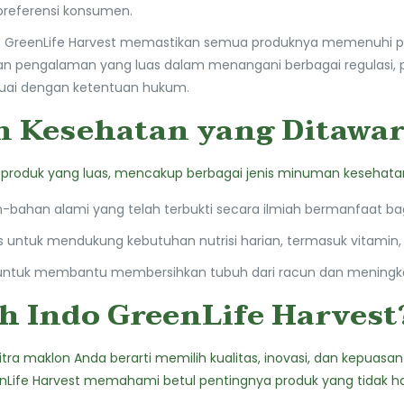
preferensi konsumen.
 GreenLife Harvest memastikan semua produknya memenuhi pera
an pengalaman yang luas dalam menangani berbagai regulasi, 
suai dengan ketentuan hukum.
 Kesehatan yang Ditawa
io produk yang luas, mencakup berbagai jenis minuman kesehatan,
n-bahan alami yang telah terbukti secara ilmiah bermanfaat ba
s untuk mendukung kebutuhan nutrisi harian, termasuk vitamin, mi
 untuk membantu membersihkan tubuh dari racun dan meningka
 Indo GreenLife Harvest
itra maklon Anda berarti memilih kualitas, inovasi, dan kepua
nLife Harvest memahami betul pentingnya produk yang tidak han