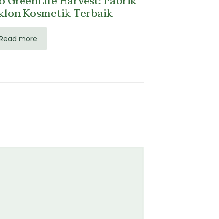
o GreenLife Harvest: Pabrik
lon Kosmetik Terbaik
Read more