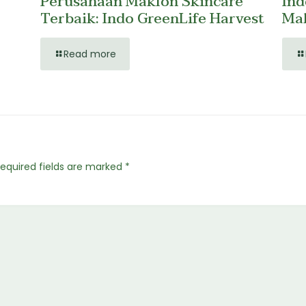
Perusahaan Maklon Skincare
Ind
Terbaik: Indo GreenLife Harvest
Mak
Read more
equired fields are marked
*