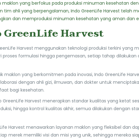
n maklon yang berfokus pada produksi minuman kesehatan dengan
an tim ahli yang berpengalaman, Indo GreenLife Harvest telah 
angkan dan memproduksi minuman kesehatan yang aman dan ef
 GreenLife Harvest
eenLife Harvest menggunakan teknologi produksi terkini yang m
ari proses formulasi hingga pengemasan, setiap tahap dilakuka
k maklon yang berkomitmen pada inovasi, Indo GreenLife Harves
aborasi dengan ahli gizi, ilmuwan, dan dokter untuk mencipt
faat bagi kesehatan.
 GreenLife Harvest menerapkan standar kualitas yang ketat sesu
oduksi, hingga kontrol kualitas akhir, semua dilakukan dengan s
ife Harvest menawarkan layanan maklon yang fleksibel dan dap
ap merek memiliki visi dan misi yang unik, sehingga mereka 